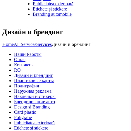
Publicitatea exterioară
Etichete și stickere
Branding automobile
Дизайн и брендинг
Home
All Services
Services
Дизайн и брендинг
Наши Работы
О нас
Контакты
RO
Дизайн и брендинг
Пластиковые карты
Полиграфия
Наружная реклама
Наклейки и стикеры
Брендирование авто
Design si Branding
Card plastic
Poligrafie
Publicitatea exterioară
Etichete și stickere