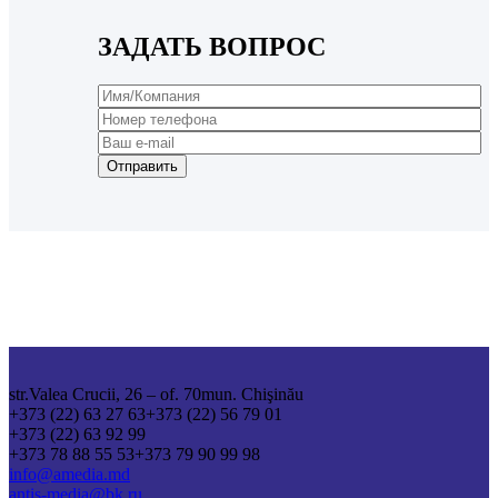
ЗАДАТЬ ВОПРОС
str.Valea Crucii, 26 – of. 70
mun. Chişinău
+373 (22) 63 27 63
+373 (22) 56 79 01
+373 (22) 63 92 99
+373 78 88 55 53
+373 79 90 99 98
info@amedia.md
antis-media@bk.ru