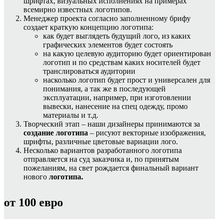
шрифтах, визуальных исполнениях на примерах
всемирно известных логотипов.
Менеджер проекта согласно заполненному брифу
создает краткую концепцию логотипа:
как будет выглядеть будущий лого, из каких
графических элементов будет состоять
на какую целевую аудиторию будет ориентирован
логотип и по средствам каких носителей будет
транслироваться аудитории
насколько логотип будет прост и универсален для
понимания, а так же в последующей
эксплуатации, например, при изготовлении
вывески, нанесение на спец одежду, промо
материалы и т.д.
Творческий этап – наши дизайнеры принимаются за
создание логотипа
– рисуют векторные изображения,
шрифты, различные цветовые вариации лого.
Несколько вариантов разработанного логотипа
отправляется на суд заказчика и, по принятым
пожеланиям, на свет рождается финальный вариант
нового
логотипа.
от 100 евро