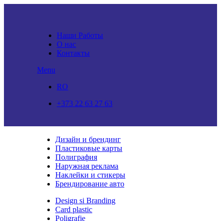
Наши Работы
О нас
Контакты
Menu
RO
+373 22 63 27 63
Дизайн и брендинг
Пластиковые карты
Полиграфия
Наружная реклама
Наклейки и стикеры
Брендирование авто
Design si Branding
Card plastic
Poligrafie